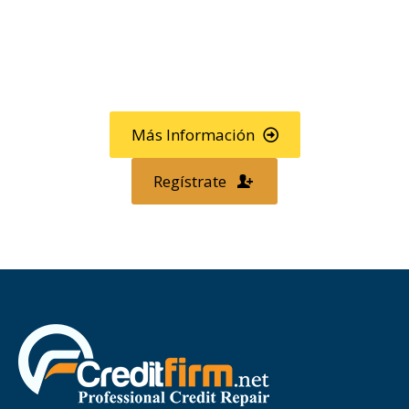
Llama al
800-750-1416
o
regístrese en línea »
Más Información
Regístrate