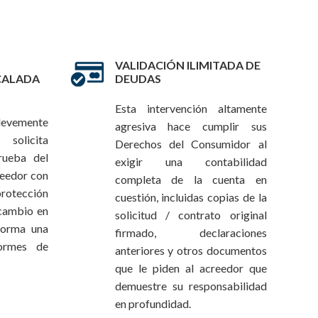
VALIDACIÓN ILIMITADA DE
CALADA
DEUDAS
Esta intervención altamente
levemente
agresiva hace cumplir sus
olicita
Derechos del Consumidor al
rueba del
exigir una contabilidad
reedor con
completa de la cuenta en
protección
cuestión, incluidas copias de la
 cambio en
solicitud / contrato original
forma una
firmado, declaraciones
ormes de
anteriores y otros documentos
que le piden al acreedor que
demuestre su responsabilidad
en profundidad.