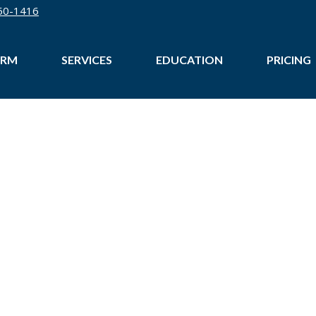
50-1416
IRM
SERVICES
EDUCATION
PRICING
PRECIO DE REPARACIÓN DE CRÉDIT