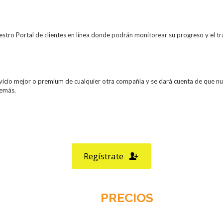
estro Portal de clientes en línea donde podrán monitorear su progreso y el t
vicio mejor o premium de cualquier otra compañía y se dará cuenta de que nue
demás.
comenzar tu viaje hacia una mejor pun
Regístrate
FAIR
PRECIOS