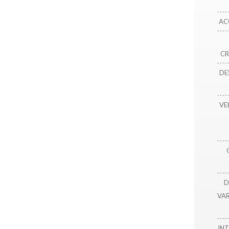
AC
CR
DE
VE
D
VA
INT