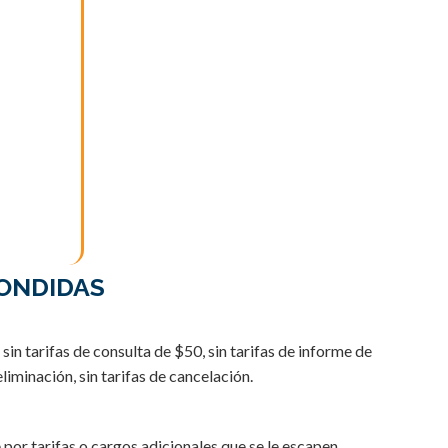
ial.
ción,
o y
99 se
ogramará
ONDIDAS
 sin tarifas de consulta de $50, sin tarifas de informe de
eliminación, sin tarifas de cancelación.
or tarifas o cargos adicionales que se le escapen.