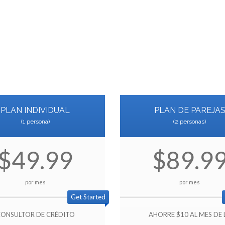
FICACIÓN:
TARIFA ESPECIAL PARA PA
(Las parejas ahorran $10 al mes en la tarifa regular)
PLAN INDIVIDUAL
PLAN DE PAREJA
(1 persona)
(2 personas)
$49.99
$89.9
por mes
por mes
Get Started
ONSULTOR DE CRÉDITO
AHORRE $10 AL MES DE 