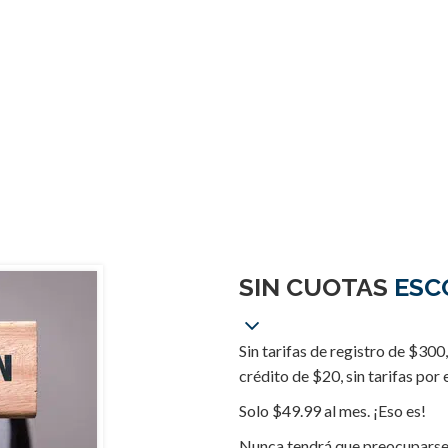
azamos su primer pago durante 5 días después de su inscripción inic
 nos permite revisar sus informes de crédito, elaborar un plan de ac
ocesar su archivo y comenzar a contactar a las agencias de crédit
proveedores de crédito antes de que le cobremos nada.
ejemplo, si se inscribe el 14 de Septiembre, su pago inicial de $ 49.
ará para el 19 de Septiembre. Su próximo pago de $49.99 se pr
para el 19 de octubre, etc.
Y, por supuesto, puede cancelar el servicio en cualquier momento.
SIN CUOTAS
ESC
Sin tarifas de registro de $300,
crédito de $20, sin tarifas por 
Solo $49.99 al mes. ¡Eso es!
Nunca tendrá que preocuparse p