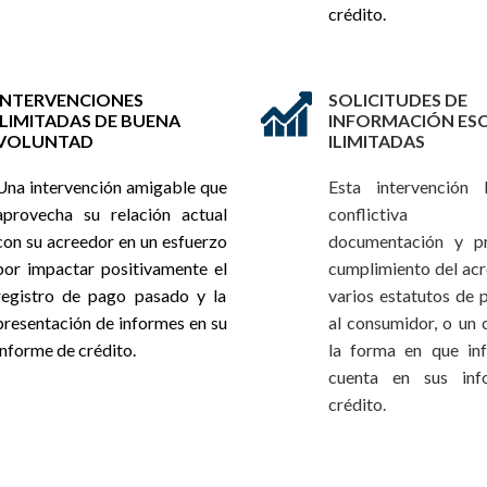
crédito.
INTERVENCIONES
SOLICITUDES DE
ILIMITADAS DE BUENA
INFORMACIÓN ES
VOLUNTAD
ILIMITADAS
Una intervención amigable que
Esta intervención 
aprovecha su relación actual
conflictiva s
con su acreedor en un esfuerzo
documentación y p
por impactar positivamente el
cumplimiento del ac
registro de pago pasado y la
varios estatutos de 
presentación de informes en su
al consumidor, o un
informe de crédito.
la forma en que in
cuenta en sus inf
crédito.