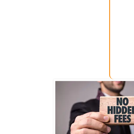
Apl
Esto
pr
Por 
program